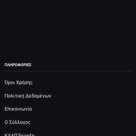
Ο Α.Σ. Έκρηξη Πατρών εδρεύει στην Πάτρα επί της οδού
Εγλυκάδος 105. Διδάσκει ο διπλωματούχος προπονητής
Αντωνακόπουλος Αντώνης κάτοχος μαύρης ζώνης 5 Dan.
ΠΛΗΡΟΦΟΡΙΕΣ
Όροι Χρήσης
Πολιτική Δεδομένων
Επικοινωνία
Ο Σύλλογος
ΚΔΑΠ Έκρηξη