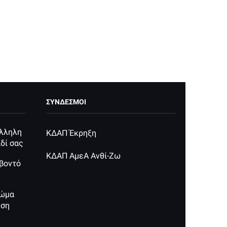
ΣΥΝΔΕΣΜΟΙ
άλληλη
ΚΔΑΠ Έκρηξη
δί σας
ΚΔΑΠ ΑμεΑ Ανθί-Ζω
κβοντό
ρώμα
ηση