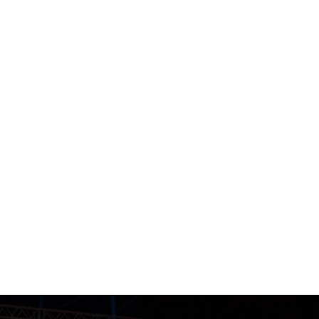
 της οδού Εγλυκάδος 105. Ο
Ο σύλλογός μας έχει να επ
ενεργά μέλη. Διδάσκει ο
τόσο σε πανελλήνια όσο κ
ς Αντώνης κάτοχος μαύρης
Ρουμαν
Το 2005 ο σύλλογός μας δ
άνω απο 100 αθλητές. Η
πρωτάθλημα ΑΧΑΙΟΣ το
150 τ.μ με πλήρη εξοπλισμό
διοργάνωσε το πανελλήν
πιακές προδιαγραφές. Κάθε
αθλητών. Τον Ιανουάριο του
σε πανεπιστήμιο της Κορέας
προπονητές βρίσκονταν στο
και αθλητές από όλο τον
αθλητών μας η οποία έφερε