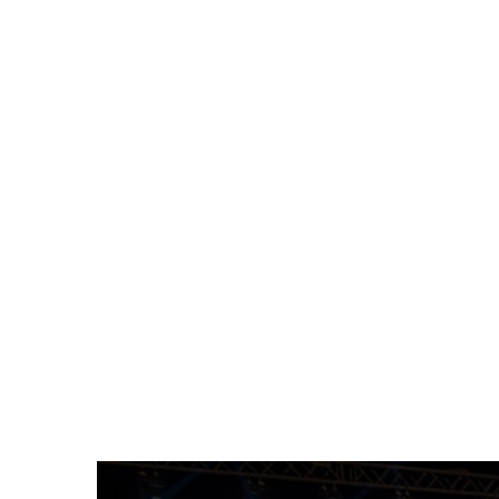
Ο Α.Σ. Έκρηξη Πατρών εδρεύει στην Πάτρα επί
Α.Σ. Έκρηξη αριθμεί πάνω απο 250 και 85 
διπλωματούχος προπονητής Αντωνακόπουλο
ζώνης 5 Dan.
Στον σύλλογό μας αθλούνται καθημερινά π
προπόνηση των αθλητών μας γίνεται σε χώρο 
και σύγχρονες εγκαταστάσεις κατά τις ολυμ
χρόνο αθλητές του συλλόγους μας πηγαίνουν 
για προετοιμασία με Κορεάτες προπονητές 
κόσμο.