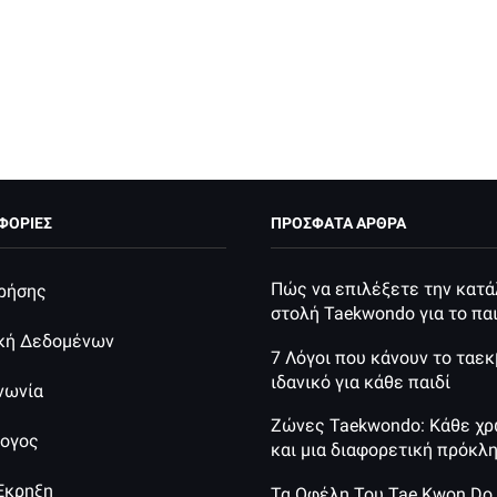
ΦΟΡΙΕΣ
ΠΡΌΣΦΑΤΑ ΆΡΘΡΑ
Πώς να επιλέξετε την κατ
ρήσης
στολή Taekwondo για το παι
ική Δεδομένων
7 Λόγοι που κάνουν το ταε
ιδανικό για κάθε παιδί
νωνία
Ζώνες Taekwondo: Κάθε χ
λογος
και μια διαφορετική πρόκλ
Έκρηξη
Τα Οφέλη Του Tae Kwon Do