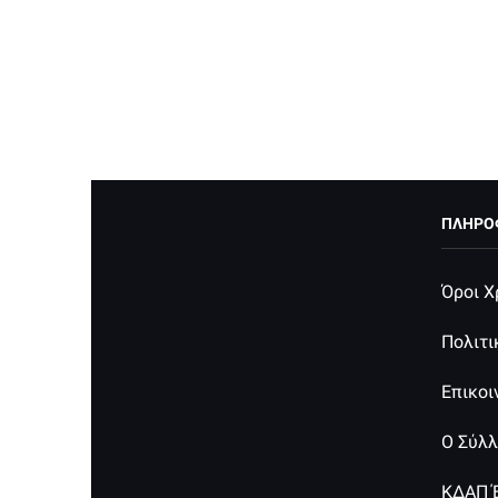
ΠΛΗΡΟ
Όροι Χ
Πολιτ
Ο Α.Σ. Έκρηξη Πατρών εδρεύει στην
Επικοι
Πάτρα επί της οδού Εγλυκάδος 105.
Διδάσκει ο διπλωματούχος
Ο Σύλ
προπονητής Αντωνακόπουλος
Αντώνης κάτοχος μαύρης ζώνης 5 Dan.
ΚΔΑΠ 