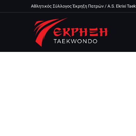
Αθλητικός Σύλλογος Έκρηξη Πατρών / A.S. Ekrixi Ta