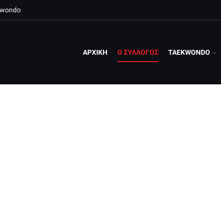
ekwondo
ΑΡΧΙΚΗ
Ο ΣΥΛΛΟΓΟΣ
TAEKWONDO
Α. Σ. ΕΚΡΗΞΗ ΠΑΤΡΩΝ
Αθλητικός Σύλλογος Έκρηξη Πατρών Taekwondo