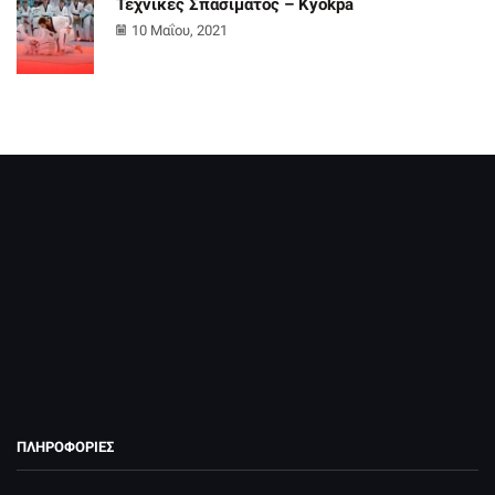
Τεχνικές Σπασίματος – Kyokpa
10 Μαΐου, 2021
Ο Α.Σ. Έκρηξη Πατρών εδρεύει στην Πάτρα επί της οδού
Εγλυκάδος 105. Διδάσκει ο διπλωματούχος προπονητής
Αντωνακόπουλος Αντώνης κάτοχος μαύρης ζώνης 5 Dan.
ΠΛΗΡΟΦΟΡΙΕΣ