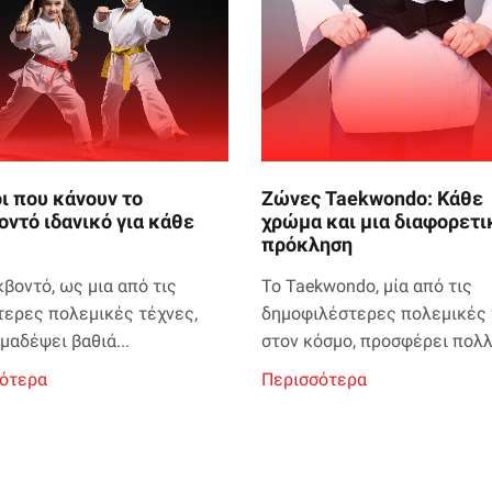
ι που κάνουν το
Ζώνες Taekwondo: Κάθε
οντό ιδανικό για κάθε
χρώμα και μια διαφορετι
πρόκληση
κβοντό, ως μια από τις
Το Taekwondo, μία από τις
τερες πολεμικές τέχνες,
δημοφιλέστερες πολεμικές 
μαδέψει βαθιά...
στον κόσμο, προσφέρει πολλά
ότερα
Περισσότερα