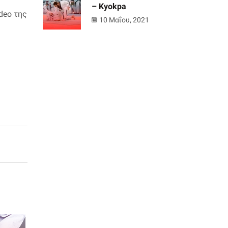
– Kyokpa
deo της
10 Μαΐου, 2021