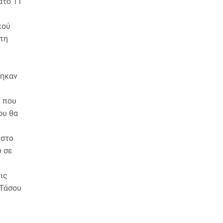
ατο 11
κού
τη
τηκαν
ς που
ου θα
 στο
υ σε
ις
 Τάσου