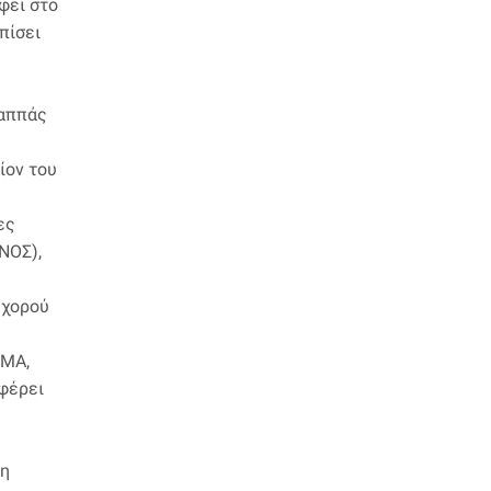
φει στο
πίσει
Παππάς
ίον του
ες
ΝΟΣ),
 χορού
GMA,
αφέρει
ρη