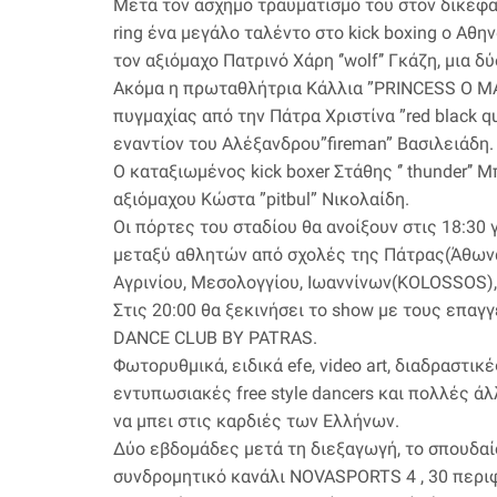
Μετά τον άσχημο τραυματισμό του στον δικέφα
ring ένα μεγάλο ταλέντο στο kick boxing ο Αθη
τον αξιόμαχο Πατρινό Χάρη ‘’wolf’’ Γκάζη, μια
Ακόμα η πρωταθλήτρια Κάλλια ”PRINCESS O MA
πυγμαχίας από την Πάτρα Χριστίνα ”red black q
εναντίον του Αλέξανδρου”fireman” Βασιλειάδη.
O καταξιωμένος kick boxer Στάθης ‘’ thunder’
αξιόμαχου Κώστα ”pitbul” Νικολαίδη.
Οι πόρτες του σταδίου θα ανοίξουν στις 18:30 
μεταξύ αθλητών από σχολές της Πάτρας(Άθωνας
Αγρινίου, Μεσολογγίου, Ιωαννίνων(KOLOSSOS), 
Στις 20:00 θα ξεκινήσει το show με τους επαγ
DANCE CLUB BY PATRAS.
Φωτορυθμικά, ειδικά efe, video art, διαδραστι
εντυπωσιακές free style dancers και πολλές 
να μπει στις καρδιές των Ελλήνων.
Δύο εβδομάδες μετά τη διεξαγωγή, το σπουδαίο
συνδρομητικό κανάλι NOVASPORTS 4 , 30 περιφ