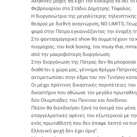
Αληθινές μάχες θα έχει την ευκαιρία να δει τ
Φεβρουαρίου στο Στάδιο Δημήτρης Τόφαλος.
Η διοργανώτρια της μεγαλύτερης τηλεοπτικής
θεσμού με διεθνή αναγνώριση, NO LIMITS, Γεω
φορά στην Πάτρα εγκαινιάζοντας την έναρξη τ
Στο φαντασμαγορικό show θα συμμετέχουν τα κ
πυγμαχίας, του kick boxing, του muay thai, m
από την μακροβιότερη διοργάνωση.
Στην διοργάνωση της Πάτρας δεν θα μπορούσε
διαθέτει η χώρα μας, γέννημα θρέμμα Πατριν
αντιμετωπίσει στην έδρα του τον Τυνήσιο καταξι
Οι μέχρι πρότινος δικαστικές περιπέτειες το
δικαστήριο που αθώωσε τον μεγάλο πρωταθλητ
δύο Ολυμπιάδες του Πεκίνου και Λονδίνου.
Πλέον θα διεκδικήσει ξανά τα όνειρά του μέσα
επαγγελματικές αρένες του εξωτερικού με την
ενός πρωταθλητή που δεν έπαψε λεπτό να πιστε
Ελληνική ψυχή δεν έχει όρια’’.