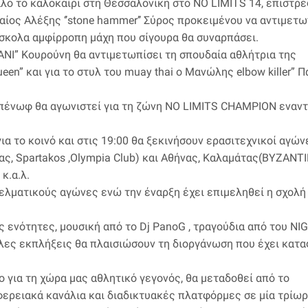
λο το καλοκαίρι στη Θεσσαλονίκη στο NO LIMITS 14, επιστρέ
ναίος Αλέξης ‘’stone hammer’’ Σύρος προκειμένου να αντιμετω
 δύσκολα αμφίρροπη μάχη που σίγουρα θα συναρπάσει.
NI” Κουρούνη θα αντιμετωπίσει τη σπουδαία αθλήτρια της
ueen” και για το στυλ του muay thai ο Μανώλης elbow killer” 
’ Μπένωφ θα αγωνιστεί για τη ζώνη NO LIMITS CHAMPION εναντ
για το κοινό και στις 19:00 θα ξεκινήσουν ερασιτεχνικοί αγών
, Spartakos ,Olympia Club) και Αθήνας, Καλαμάτας(ΒΥΖΑΝΤΙ
κ.α.λ.
γελματικούς αγώνες ενώ την έναρξη έχει επιμεληθεί η σχολή
κές ενότητες, μουσική από το Dj PanoG , τραγούδια από του NI
άλλες εκπλήξεις θα πλαισιώσουν τη διοργάνωση που έχει κατ
 για τη χώρα μας αθλητικό γεγονός, θα μεταδοθεί από το
ερειακά κανάλια και διαδικτυακές πλατφόρμες σε μία τρίω