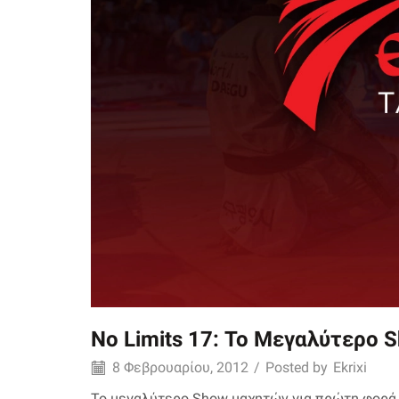
No Limits 17: Το Μεγαλύτερο
8 Φεβρουαρίου, 2012
/
Posted by
Ekrixi
Το μεγαλύτερο Show μαχητών για πρώτη φορά 