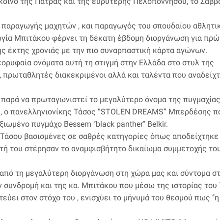
ο κοινό της Πάτρας και της ευρύτερης Πελοποννήσου, το Σάββ
 παραγωγής μαχητών , και παραγωγός του σπουδαίου αθλητι
ργία Μπιτάκου φέρνει τη δέκατη έβδομη διοργάνωση για πρώ
ης έκτης χρονιάς με την πιο συναρπαστική κάρτα αγώνων.
ορυφαία ονόματα αυτή τη στιγμή στην Ελλάδα στο στυλ της
ma, πρωταθλητές διακεκριμένοι αλλά και ταλέντα που αναδείχ
 παρά να πρωταγωνιστεί το μεγαλύτερο όνομα της πυγμαχία
ός, ο πανελληνιονίκης Τάσος ”STOLEN DREAMS” Μπερδέσης π
ωμένο πυγμάχο Bessem ‘’black panther’’ Belkir.
υ Τάσου βασισμένες σε σαθρές κατηγορίες όπως αποδείχτηκε
ή του στέρησαν το αναμφισβήτητο δικαίωμα συμμετοχής το
 από τη μεγαλύτερη διοργάνωση στη χώρα μας και σύντομα στ
 συνδρομή και της κα. Μπιτάκου που μέσω της ιστορίας του
ύει στον στόχο του , ενισχύει το μήνυμά του θεσμού πως ‘’η