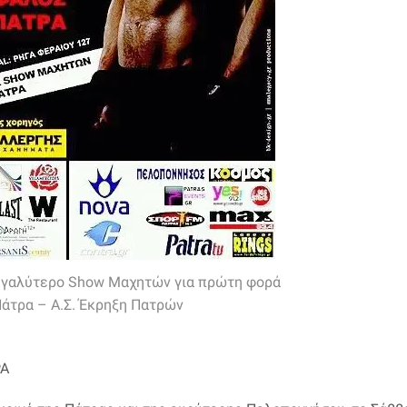
Μεγαλύτερο Show Μαχητών για πρώτη φορά
Πάτρα – Α.Σ. Έκρηξη Πατρών
ΡΑ