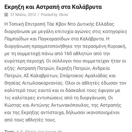
Εκρηξη και Αστραπή στα Καλάβρυτα
31 Μαΐου, 2012
/
Posted by
Ekrixi
Η Τοπική Επιτροπή Τάε Κβον Ντο Δυτικής Ελλάδας
διοργάνωσε με μεγάλη επιτυχία αγώνες στις κατηγορίες
Παμπαίδων και Παγκορασίδων στα Καλάβρυτα. Η
διοργάνωση πραγματοποιήθηκε την περασμένη Κυριακή,
με τη συμμετοχή πάνω από 160 αθλητών από την
ευρύτερη περιοχή. Οι σύλλογοι που συμμετείχαν ήταν οι
εξής: Αστραπή Πατρών, Εκρηξη Πατρών, Ανδρεία
Πατρών, ΑΣ Καλαβρύτων, Σπάρτακος Αμαλιάδας και
Θησέας Αιτωλοακαρνανίας. Ολοι οι αθλητές έδωσαν τον
καλύτερό τους εαυτό και οι δάσκαλοί τους έφυγαν με
τις καλύτερες εντυπώσεις από τη διοργάνωση. Οι
Κώστας και Αντώνης Αντωνακόπουλος, της Αστραπής
και της Εκρηξης αντίστοιχα, δήλωσαν ικανοποιημένοι
από τους αθλητές τους.
Tags:
A.S. Ekrixi
,
tae kown do