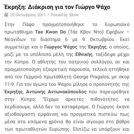
Έκρηξη: Διάκριση για τον Γιώργο Ψάχο
22 Οκτωβρίου, 2011
/
Posted by
Ekrixi
Στην Πάφο πραγματοποιήθηκε το Ευρωπαϊκό
πρωτάθλημα
Tae Kwon Do
(Τάε Κβον Ντο) Εφήβων –
Νεανίδων το διάστημα 6 με 9 Οκτωβρίου. Εκεί
συμμετείχε και ο
Γιώργος Ψάχος
της
Έκρηξης
, ο οποίος,
μαζί με τα υπόλοιπα μέλη της
Εθνικής
, ταξίδεψε μέχρι
την Κύπρο. Ο αθλητής του πατρινού συλλόγου, αν και
πραγματοποίηση εξαιρετική παρουσία, τελικά ηττήθηκε
από τον Γερμανό πρωταθλητή George Pragalos, με σκορ
11-9. Για τον αγώνα του Ψάχου μίλησε ο προπονητής της
Έκρηξης
,
Αντώνης Αντωνακόπουλος
που παρευρέθηκε
στην Κύπρο: “Είχαμε αρκετές πιθανότητες να
κερδίσουμε, αλλά δεν τα καταφέραμε. Ο Γιώργος έκανε
αξιοθαύμαστη εμφάνιση και πραγματικά πιστεύω πως
μέσα στα επόμενα χρόνια θα είναι σίγουρα στο βάθρο
των πρωταθλητών Ευρώπης. Ελπίζω να υπάρξουν και