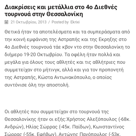
Διακρίσεις και μετάλλια στο 4ο Διεθνές
τουρνουά στην Θεσσαλονίκη
21 Οκτωβρίου, 2013
/
Posted by
Ekrixi
Θετικά ήταν τα αποτελέσματα και τα συμπεράσματα από
την κοινή εμφάνιση της Αστραπής και της Εκρηξης στο
4ο Διεθνές τουρνουά τάε κβον ντο στην Θεσσαλονίκη το
διήμερο 19-20 Οκτωβρίου. Τα οφέλη ήταν πολλά και
μεγάλα για όλους τους αθλητές και τις αθλήτριες που
συμμετείχαν στο μήτινγκ, αλλά και για τον προπονητή
της Αστραπής, Κώστα Αντωνακόπουλο, ο οποίος
συντόνισε όλη την αποστολή.
Οι αθλητές που συμμετείχαν στο τουρνoυά της
Θεσσαλονίκης ήταν οι εξής:Χρήστος Αλεξόπουλος (-68κ.
Ανδρών), Ηλίας Σώρρας (-45κ. Παίδων), Κωνσταντίνος
Σώρρας (-55κ. Εφήβων), Αντώνης Πανόπουλος (-53κ.