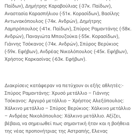
Παίδων), Δημήτρης Καραβούλιας (-37κ. Παίδων),
Αναστασία Καρασπήλιου (-51κ. Κορασίδων), Βασίλης
Αντωνακόπουλος (-74κ. Ανδρών), Δημήτρης
Λαμπρόπουλος (-41κ. Παίδων), Σπύρος Ραμαντάνης (-58κ.
Ανδρών), Παναγιώτα Μπουζούκα (-55κ. Κορασίδων),
Γιάννης Τσόκανος (-74κ. Ανδρών), Σπύρος Βερύκιος
(-59κ. Εφήβων), Ανδρέας Νικολόπουλος (-45κ. Εφήβων),
Χρήστος Καρκασίνας (-63κ. Εφήβων).
Διακρίσεις κατάφεραν να πετύχουν οι εξής αθλητές:-
Σπύρος Ραμαντάνης: Χρυσό μετάλλιο – Γιάννης
Τσόκανος: Αργυρό μετάλλιο – Χρήστος Αλεξόπουλος:
Χάλκινο μετάλλιο – Σπύρος Βερύκιος: Χάλκινο μετάλλιο
– Ανδρέας Νικολόπουλος: Χάλκινο μετάλλιο. Αξίζει,
βέβαια, να σημειωθεί πως σημαντική ήταν και η βοήθεια
της νέας προπονήτριας της Αστραπής, Ελενας